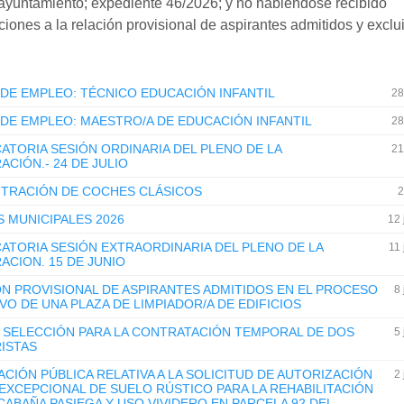
ayuntamiento; expediente 46/2026; y no habiéndose recibido
iones a la relación provisional de aspirantes admitidos y exclu
DE EMPLEO: TÉCNICO EDUCACIÓN INFANTIL
28
DE EMPLEO: MAESTRO/A DE EDUCACIÓN INFANTIL
28
TORIA SESIÓN ORDINARIA DEL PLENO DE LA
21
CIÓN.- 24 DE JULIO
TRACIÓN DE COCHES CLÁSICOS
2
S MUNICIPALES 2026
12 
TORIA SESIÓN EXTRAORDINARIA DEL PLENO DE LA
11 
CION. 15 DE JUNIO
N PROVISIONAL DE ASPIRANTES ADMITIDOS EN EL PROCESO
8 
VO DE UNA PLAZA DE LIMPIADOR/A DE EDIFICIOS
 SELECCIÓN PARA LA CONTRATACIÓN TEMPORAL DE DOS
5 
ISTAS
CIÓN PÚBLICA RELATIVA A LA SOLICITUD DE AUTORIZACIÓN
2 
EXCEPCIONAL DE SUELO RÚSTICO PARA LA REHABILITACIÓN
CABAÑA PASIEGA Y USO VIVIDERO EN PARCELA 92 DEL