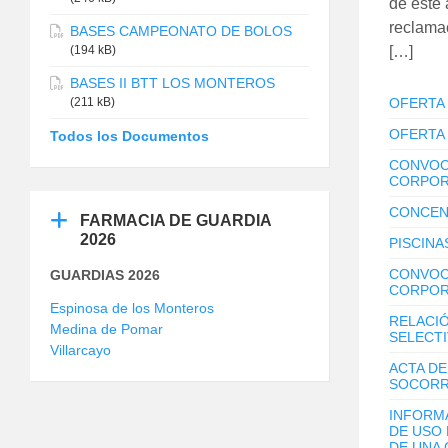
de este 
reclamac
BASES CAMPEONATO DE BOLOS
[…]
(194 kB)
BASES II BTT LOS MONTEROS
OFERTA 
(211 kB)
OFERTA 
Todos los Documentos
CONVOCA
CORPORA
CONCEN
FARMACIA DE GUARDIA
2026
PISCINA
CONVOCA
GUARDIAS 2026
CORPORA
Espinosa de los Monteros
RELACIÓ
Medina de Pomar
SELECTI
Villarcayo
ACTA DE
SOCORR
INFORMA
DE USO 
DE UNA 