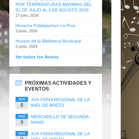
POR TEMPERATURAS MÁXIMAS DEL
31 DE JULIO AL 3 DE AGOSTO 2026
27 julio, 2026
Horarios Polideportivo La Riva
3 junio, 2026
Horario de la Biblioteca Municipal
2 junio, 2026
Ver todos los Avisos
PRÓXIMAS ACTIVIDADES Y
EVENTOS
XVII FERIA REGIONAL DE LA
AGO
8
MIEL DE BREZO
MERCADILLO DE SEGUNDA
AGO
9
MANO
XVII FERIA REGIONAL DE LA
AGO