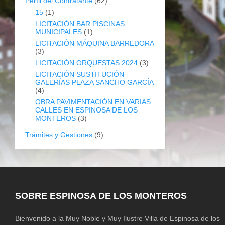
Perfil del Contratante
(62)
15
(1)
LICITACIÓN BAR PISCINAS
MUNICIPALES
(1)
LICITACIÓN MÁQUINA BARREDORA
(3)
LICITACIÓN ORQUESTAS 2024
(3)
LICITACIÓN SUSTITUCIÓN
GALERÍAS PLAZA SANCHO GARCÍA
(4)
OBRA PAVIMENTACIÓN EN VARIAS
CALLES EN ESPINOSA DE LOS
MONTEROS
(3)
Trámites y Gestiones
(9)
SOBRE ESPINOSA DE LOS MONTEROS
Bienvenido a la Muy Noble y Muy Ilustre Villa de Espinosa de los