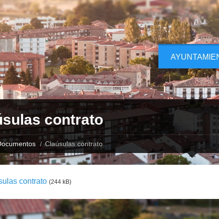
AYUNTAMIE
úsulas contrato
Documentos
Claúsulas contrato
ulas contrato
(244 kB)