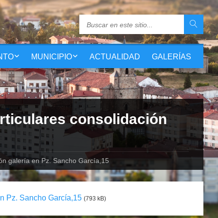
NTO
MUNICIPIO
ACTUALIDAD
GALERÍAS
rticulares consolidación
ción galería en Pz. Sancho García,15
 en Pz. Sancho García,15
(793 kB)