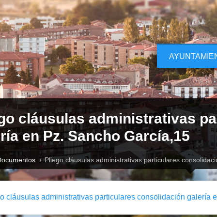
AYUNTAMIE
go cláusulas administrativas pa
ría en Pz. Sancho García,15
Documentos
Pliego cláusulas administrativas particulares consolida
o cláusulas administrativas particulares consolidación galería