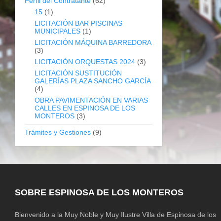
Perfil del Contratante
(62)
15
(1)
LICITACIÓN BAR PISCINAS
MUNICIPALES
(1)
LICITACIÓN MÁQUINA BARREDORA
(3)
LICITACIÓN ORQUESTAS 2024
(3)
LICITACIÓN SUSTITUCIÓN
GALERÍAS PLAZA SANCHO GARCÍA
(4)
OBRA PAVIMENTACIÓN EN VARIAS
CALLES EN ESPINOSA DE LOS
MONTEROS
(3)
Trámites y Gestiones
(9)
SOBRE ESPINOSA DE LOS MONTEROS
Bienvenido a la Muy Noble y Muy Ilustre Villa de Espinosa de los