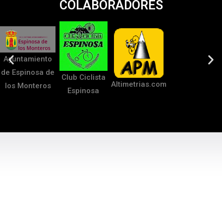
COLABORADORES
Ayuntamiento
de Espinosa de
Club Ciclista
Altimetrias.com
los Monteros
Espinosa