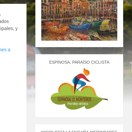
a
sados
ipales, y
nes a
ESPINOSA, PARAÍSO CICLISTA