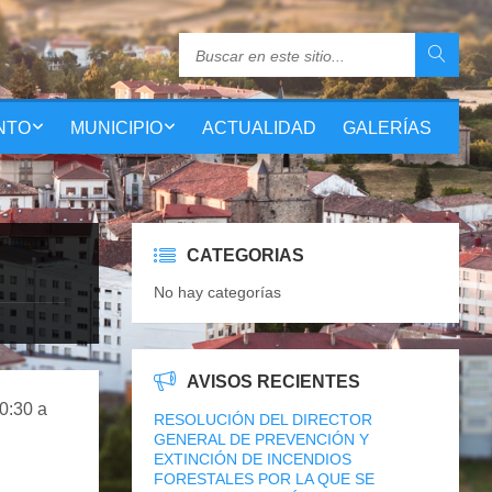
NTO
MUNICIPIO
ACTUALIDAD
GALERÍAS
CATEGORIAS
No hay categorías
AVISOS RECIENTES
0:30 a
RESOLUCIÓN DEL DIRECTOR
GENERAL DE PREVENCIÓN Y
EXTINCIÓN DE INCENDIOS
FORESTALES POR LA QUE SE