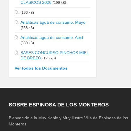
CLÁSICOS 2026
(196 kB)
(196 kB)
Analíticas agua de consumo. Mayo
(638 kB)
Analíticas agua de consumo. Abril
(380 kB)
BASES CONCURSO PINCHOS MIEL
DE BREZO
(196 kB)
Ver todos los Documentos
SOBRE ESPINOSA DE LOS MONTEROS
Bienvenido a la Muy Noble y Muy Ilustre Villa de Espinosa de los
Monteros.