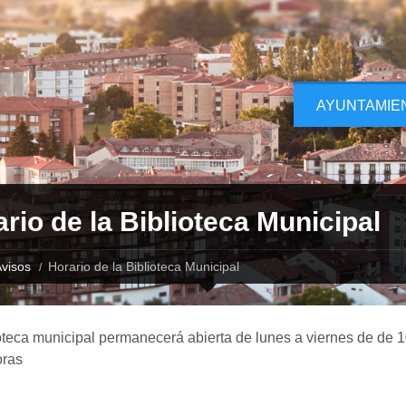
AYUNTAMIE
rio de la Biblioteca Municipal
visos
Horario de la Biblioteca Municipal
oteca municipal permanecerá abierta de lunes a viernes de de 1
oras