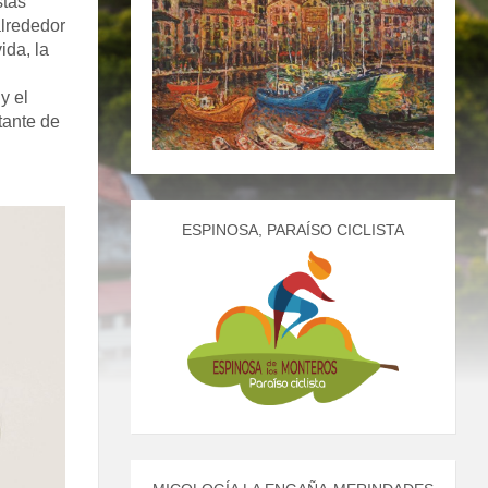
stas
alrededor
ida, la
y el
tante de
ESPINOSA, PARAÍSO CICLISTA