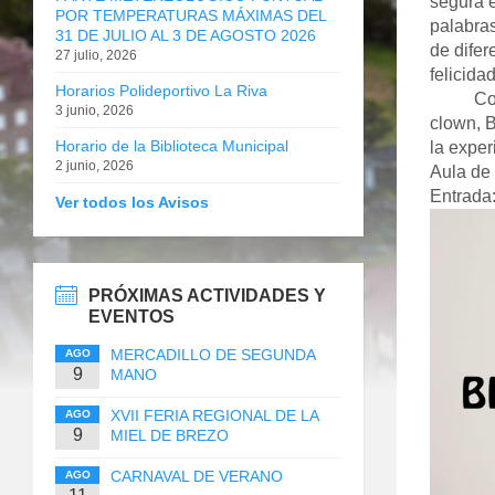
segura e
POR TEMPERATURAS MÁXIMAS DEL
palabras
31 DE JULIO AL 3 DE AGOSTO 2026
de difer
27 julio, 2026
felicidad
Horarios Polideportivo La Riva
Con ton
3 junio, 2026
clown, B
Horario de la Biblioteca Municipal
la expe
2 junio, 2026
Aula de 
Entrada
Ver todos los Avisos
PRÓXIMAS ACTIVIDADES Y
EVENTOS
MERCADILLO DE SEGUNDA
AGO
9
MANO
XVII FERIA REGIONAL DE LA
AGO
9
MIEL DE BREZO
CARNAVAL DE VERANO
AGO