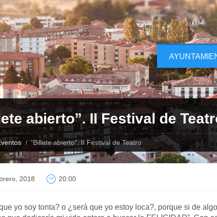
AYUNTAMIE
lete abierto”. II Festival de Teat
ventos
“Billete abierto”. II Festival de Teatro
brero, 2018
20:00
ue yo soy tonta? o ¿será que yo estoy loca?, porque si de alg