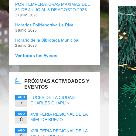
POR TEMPERATURAS MÁXIMAS DEL
31 DE JULIO AL 3 DE AGOSTO 2026
27 julio, 2026
Horarios Polideportivo La Riva
3 junio, 2026
Horario de la Biblioteca Municipal
2 junio, 2026
Ver todos los Avisos
PRÓXIMAS ACTIVIDADES Y
EVENTOS
LUCES DE LA CIUDAD.
AGO
7
CHARLES CHAPLIN
XVII FERIA REGIONAL DE LA
AGO
8
MIEL DE BREZO
XVII FERIA REGIONAL DE LA
AGO