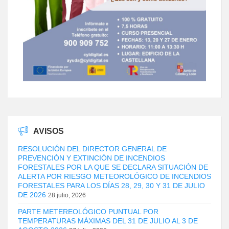
AVISOS
RESOLUCIÓN DEL DIRECTOR GENERAL DE
PREVENCIÓN Y EXTINCIÓN DE INCENDIOS
FORESTALES POR LA QUE SE DECLARA SITUACIÓN DE
ALERTA POR RIESGO METEOROLÓGICO DE INCENDIOS
FORESTALES PARA LOS DÍAS 28, 29, 30 Y 31 DE JULIO
DE 2026
28 julio, 2026
PARTE METEREOLÓGICO PUNTUAL POR
TEMPERATURAS MÁXIMAS DEL 31 DE JULIO AL 3 DE