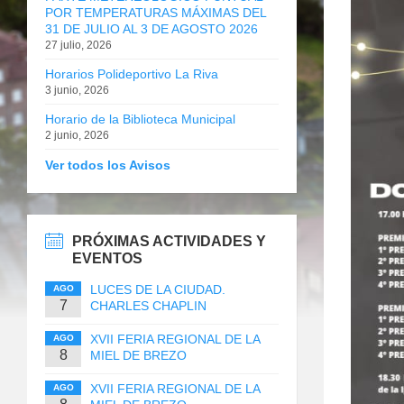
POR TEMPERATURAS MÁXIMAS DEL
31 DE JULIO AL 3 DE AGOSTO 2026
27 julio, 2026
Horarios Polideportivo La Riva
3 junio, 2026
Horario de la Biblioteca Municipal
2 junio, 2026
Ver todos los Avisos
PRÓXIMAS ACTIVIDADES Y
EVENTOS
LUCES DE LA CIUDAD.
AGO
7
CHARLES CHAPLIN
XVII FERIA REGIONAL DE LA
AGO
8
MIEL DE BREZO
XVII FERIA REGIONAL DE LA
AGO