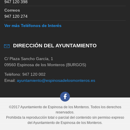
947 120 398
Correos
947 120 274
Ver más Teléfonos de Interés
DIRECCIÓN DEL AYUNTAMIENTO
C/ Plaza Sancho García, 1
09560 Espinosa de los Monteros (BURGOS)
Teléfono: 947 120 002
Email:
ayuntamiento@espinosadelosmonteros.es
©2017 Ayuntamiento de Espinosa de los Monteros. Todos los derechos
reservados.
Prohibida la reproducción total o parcial del contenido sin permiso expreso
del Ayuntamiento de Espinosa de los Monteros.