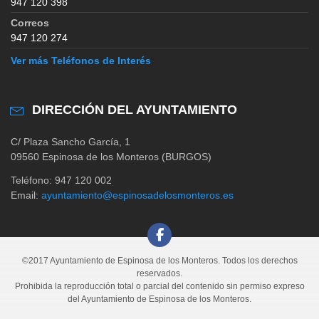
947 120 398
Correos
947 120 274
Ver más Teléfonos de Interés
DIRECCIÓN DEL AYUNTAMIENTO
C/ Plaza Sancho García, 1
09560 Espinosa de los Monteros (BURGOS)
Teléfono: 947 120 002
Email:
ayuntamiento@espinosadelosmonteros.es
©2017 Ayuntamiento de Espinosa de los Monteros. Todos los derechos
reservados.
Prohibida la reproducción total o parcial del contenido sin permiso expreso
del Ayuntamiento de Espinosa de los Monteros.