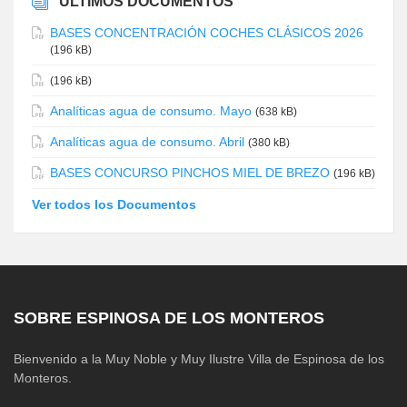
ÚLTIMOS DOCUMENTOS
BASES CONCENTRACIÓN COCHES CLÁSICOS 2026
(196 kB)
(196 kB)
Analíticas agua de consumo. Mayo
(638 kB)
Analíticas agua de consumo. Abril
(380 kB)
BASES CONCURSO PINCHOS MIEL DE BREZO
(196 kB)
Ver todos los Documentos
SOBRE ESPINOSA DE LOS MONTEROS
Bienvenido a la Muy Noble y Muy Ilustre Villa de Espinosa de los
Monteros.