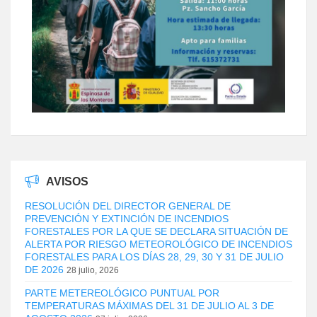
AVISOS
RESOLUCIÓN DEL DIRECTOR GENERAL DE
PREVENCIÓN Y EXTINCIÓN DE INCENDIOS
FORESTALES POR LA QUE SE DECLARA SITUACIÓN DE
ALERTA POR RIESGO METEOROLÓGICO DE INCENDIOS
FORESTALES PARA LOS DÍAS 28, 29, 30 Y 31 DE JULIO
DE 2026
28 julio, 2026
PARTE METEREOLÓGICO PUNTUAL POR
TEMPERATURAS MÁXIMAS DEL 31 DE JULIO AL 3 DE