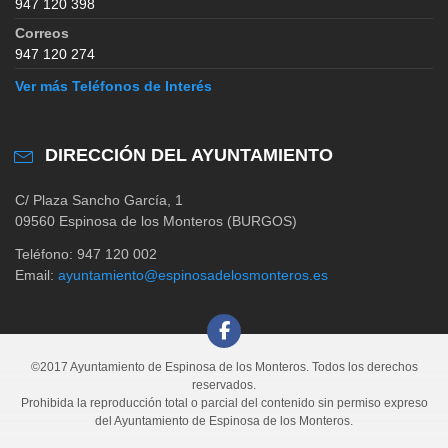
947 120 398
Correos
947 120 274
Ver más Teléfonos de Interés
DIRECCIÓN DEL AYUNTAMIENTO
C/ Plaza Sancho García, 1
09560 Espinosa de los Monteros (BURGOS)
Teléfono: 947 120 002
Email:
ayuntamiento@espinosadelosmonteros.es
©2017 Ayuntamiento de Espinosa de los Monteros. Todos los derechos
reservados.
Prohibida la reproducción total o parcial del contenido sin permiso expreso
del Ayuntamiento de Espinosa de los Monteros.