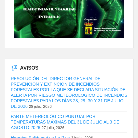
AVISOS
RESOLUCIÓN DEL DIRECTOR GENERAL DE
PREVENCIÓN Y EXTINCIÓN DE INCENDIOS
FORESTALES POR LA QUE SE DECLARA SITUACIÓN DE
ALERTA POR RIESGO METEOROLÓGICO DE INCENDIOS
FORESTALES PARA LOS DÍAS 28, 29, 30 Y 31 DE JULIO
DE 2026
28 julio, 2026
PARTE METEREOLÓGICO PUNTUAL POR
TEMPERATURAS MÁXIMAS DEL 31 DE JULIO AL 3 DE
AGOSTO 2026
27 julio, 2026
Horarios Polideportivo La Riva