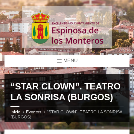
MENU
“STAR CLOWN”. TEATRO
LA SONRISA (BURGOS)
Inicio
Eventos
“STAR CLOWN”. TEATRO LA SONRISA
(BURGOS)