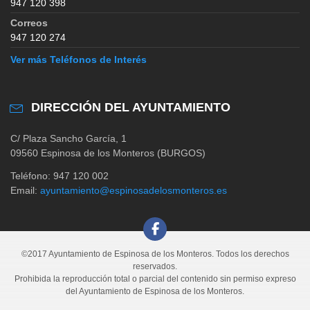
947 120 398
Correos
947 120 274
Ver más Teléfonos de Interés
DIRECCIÓN DEL AYUNTAMIENTO
C/ Plaza Sancho García, 1
09560 Espinosa de los Monteros (BURGOS)
Teléfono: 947 120 002
Email:
ayuntamiento@espinosadelosmonteros.es
©2017 Ayuntamiento de Espinosa de los Monteros. Todos los derechos
reservados.
Prohibida la reproducción total o parcial del contenido sin permiso expreso
del Ayuntamiento de Espinosa de los Monteros.