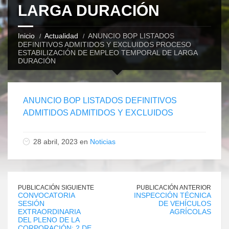
LARGA DURACIÓN
Inicio
Actualidad
ANUNCIO BOP LISTADOS
DEFINITIVOS ADMITIDOS Y EXCLUIDOS PROCESO
ESTABILIZACIÓN DE EMPLEO TEMPORAL DE LARGA
DURACIÓN
ANUNCIO BOP LISTADOS DEFINITIVOS
ADMITIDOS ADMITIDOS Y EXCLUIDOS
28 abril, 2023 en
Noticias
PUBLICACIÓN SIGUIENTE
PUBLICACIÓN ANTERIOR
CONVOCATORIA
INSPECCIÓN TÉCNICA
SESIÓN
DE VEHÍCULOS
EXTRAORDINARIA
AGRÍCOLAS
DEL PLENO DE LA
CORPORACIÓN: 2 DE