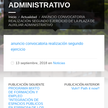
ADMINISTRATIVO
Inicio
Actualidad
ANUNCIO CONVOCATORIA
REALIZACIÓN SEGUNDO EJERCICIO DE LA PLAZA DE
AUXILIAR ADMINISTRATIVO
anuncio convocatoria realización segundo
ejercicio
13 septiembre, 2018 en
Noticias
PUBLICACIÓN SIGUIENTE
PUBLICACIÓN ANTERIOR
PROGRAMA MIXTO
Vuln!! Path it now!!
DE FORMACIÓN Y
EMPLEO
"INTEGRACIÓN DE
ESPACIOS PÚBLICOS
EN ESPINOSA DE LOS