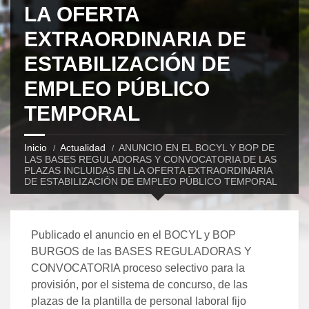
LA OFERTA
EXTRAORDINARIA DE
ESTABILIZACIÓN DE
EMPLEO PÚBLICO
TEMPORAL
Inicio
Actualidad
ANUNCIO EN EL BOCYL Y BOP DE
LAS BASES REGULADORAS Y CONVOCATORIA DE LAS
PLAZAS INCLUIDAS EN LA OFERTA EXTRAORDINARIA
DE ESTABILIZACIÓN DE EMPLEO PÚBLICO TEMPORAL
Publicado el anuncio en el BOCYL y BOP
BURGOS de las BASES REGULADORAS Y
CONVOCATORIA proceso selectivo para la
provisión, por el sistema de concurso, de las
plazas de la plantilla de personal laboral fijo