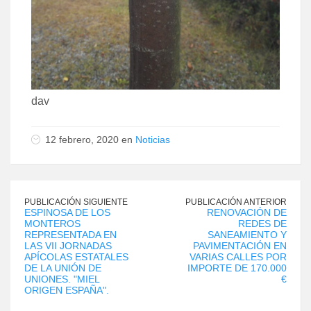
dav
12 febrero, 2020 en
Noticias
PUBLICACIÓN SIGUIENTE
PUBLICACIÓN ANTERIOR
ESPINOSA DE LOS
RENOVACIÓN DE
MONTEROS
REDES DE
REPRESENTADA EN
SANEAMIENTO Y
LAS VII JORNADAS
PAVIMENTACIÓN EN
APÍCOLAS ESTATALES
VARIAS CALLES POR
DE LA UNIÓN DE
IMPORTE DE 170.000
UNIONES. "MIEL
€
ORIGEN ESPAÑA".