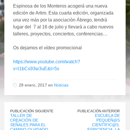
Espinosa de los Monteros acogerá una nueva
edición de Artim. Esta cuarta edición, organizada
una vez más por la asociación Ábrego, tendrá
lugar del 7 al 16 de julio y llevará a cabo nuevos
talleres, proyectos, conciertos, conferencias…
Os dejamos el vídeo promocional
https://www.youtube.com/watch?
v=l1bCs93w3uE&t=5s
28 enero, 2017 en
Noticias
PUBLICACIÓN SIGUIENTE
PUBLICACIÓN ANTERIOR
TALLER DE
ESCUELA DE
CREACIÓN DE
PEQUEÑ@S
SEÑALES PARA EL
CIENTÍFIC@S.
CAMINO OLVIDADO
ESPICIENCIA. LA