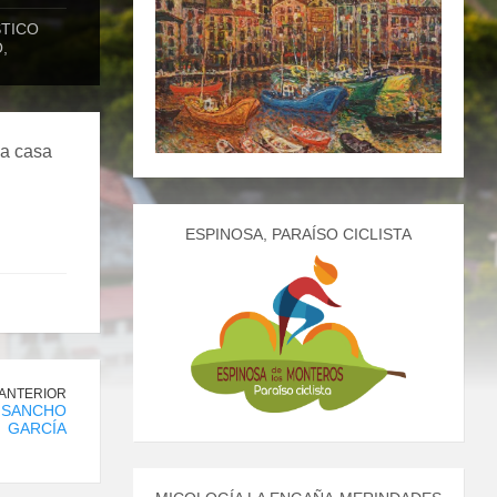
STICO
,
na casa
ESPINOSA, PARAÍSO CICLISTA
 ANTERIOR
 SANCHO
GARCÍA