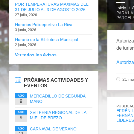
POR TEMPERATURAS MÁXIMAS DEL
Inicio
A
31 DE JULIO AL 3 DE AGOSTO 2026
PARA LA
27 julio, 2026
PARCELA
Horarios Polideportivo La Riva
3 junio, 2026
Horario de la Biblioteca Municipal
Autoriza
2 junio, 2026
de turis
Ver todos los Avisos
Autoriza
21 ma
PRÓXIMAS ACTIVIDADES Y
EVENTOS
MERCADILLO DE SEGUNDA
AGO
9
MANO
PUBLICAC
EFRÉN L
XVII FERIA REGIONAL DE LA
AGO
FERNÁN
9
MIEL DE BREZO
LÍDERES
CARNAVAL DE VERANO
AGO