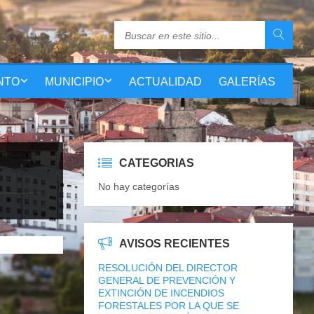
NTO
MUNICIPIO
ACTUALIDAD
GALERÍAS
CATEGORIAS
No hay categorías
AVISOS RECIENTES
RESOLUCIÓN DEL DIRECTOR
GENERAL DE PREVENCIÓN Y
EXTINCIÓN DE INCENDIOS
FORESTALES POR LA QUE SE