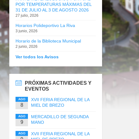
POR TEMPERATURAS MÁXIMAS DEL
31 DE JULIO AL 3 DE AGOSTO 2026
27 julio, 2026
Horarios Polideportivo La Riva
3 junio, 2026
Horario de la Biblioteca Municipal
2 junio, 2026
Ver todos los Avisos
PRÓXIMAS ACTIVIDADES Y
EVENTOS
XVII FERIA REGIONAL DE LA
AGO
8
MIEL DE BREZO
MERCADILLO DE SEGUNDA
AGO
9
MANO
XVII FERIA REGIONAL DE LA
AGO