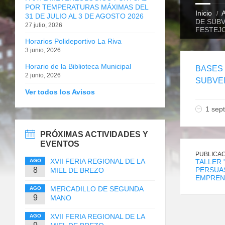
POR TEMPERATURAS MÁXIMAS DEL
Inicio
A
31 DE JULIO AL 3 DE AGOSTO 2026
DE SUBV
27 julio, 2026
FESTEJ
Horarios Polideportivo La Riva
3 junio, 2026
Horario de la Biblioteca Municipal
BASES
2 junio, 2026
SUBVE
Ver todos los Avisos
1 sep
PRÓXIMAS ACTIVIDADES Y
EVENTOS
PUBLICAC
XVII FERIA REGIONAL DE LA
AGO
TALLER
8
PERSUAS
MIEL DE BREZO
EMPREN
MERCADILLO DE SEGUNDA
AGO
9
MANO
XVII FERIA REGIONAL DE LA
AGO