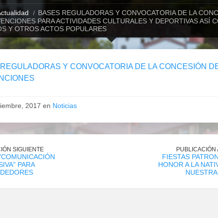
ctualidad
BASES REGULADORAS Y CONVOCATORIA DE LA CON
ENCIONES PARA ACTIVIDADES CULTURALES Y DEPORTIVAS ASÍ 
OS Y OTROS ACTOS POPULARES
 REGULADORAS Y CONVOCATORIA DE LA CONCESIÓN D
NCIONES
tiembre, 2017 en
Noticias
IÓN SIGUIENTE
PUBLICACIÓN
 "COMUNICACIÓN
FIESTAS PATRO
IVA" PARA
HONOR A LA NATI
DEDORES
NUESTRA