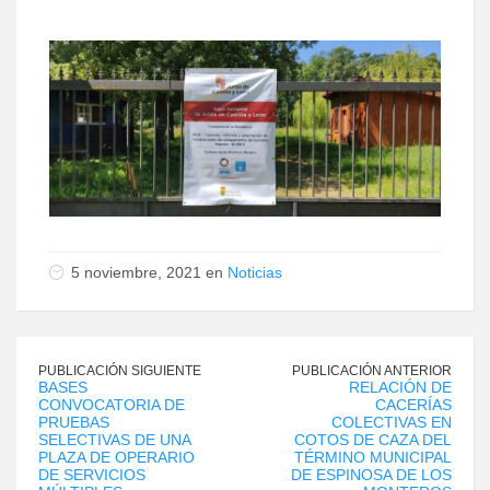
5 noviembre, 2021 en
Noticias
PUBLICACIÓN SIGUIENTE
PUBLICACIÓN ANTERIOR
BASES
RELACIÓN DE
CONVOCATORIA DE
CACERÍAS
PRUEBAS
COLECTIVAS EN
SELECTIVAS DE UNA
COTOS DE CAZA DEL
PLAZA DE OPERARIO
TÉRMINO MUNICIPAL
DE SERVICIOS
DE ESPINOSA DE LOS