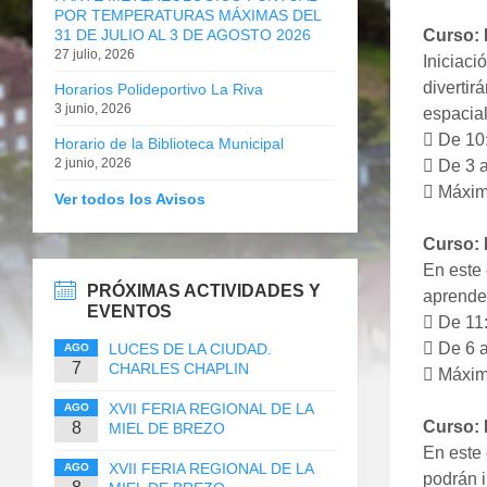
POR TEMPERATURAS MÁXIMAS DEL
31 DE JULIO AL 3 DE AGOSTO 2026
Curso: 
27 julio, 2026
Iniciaci
divertir
Horarios Polideportivo La Riva
3 junio, 2026
espacial
 De 10:
Horario de la Biblioteca Municipal
2 junio, 2026
 De 3 a
 Máximo
Ver todos los Avisos
Curso: 
En este 
PRÓXIMAS ACTIVIDADES Y
aprenden
EVENTOS
 De 11
 De 6 a
LUCES DE LA CIUDAD.
AGO
7
CHARLES CHAPLIN
 Máximo
XVII FERIA REGIONAL DE LA
AGO
Curso: 
8
MIEL DE BREZO
En este 
XVII FERIA REGIONAL DE LA
AGO
podrán i