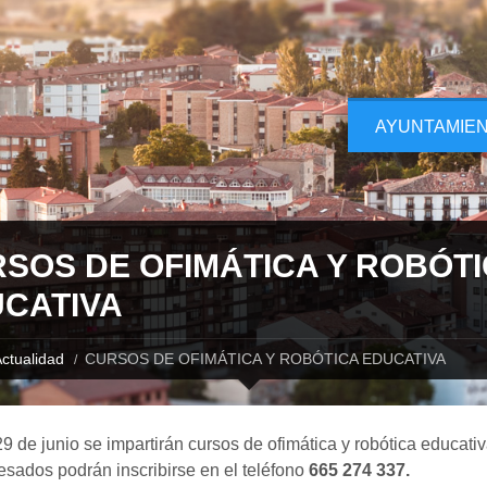
AYUNTAMIE
SOS DE OFIMÁTICA Y ROBÓT
CATIVA
ctualidad
CURSOS DE OFIMÁTICA Y ROBÓTICA EDUCATIVA
29 de junio se impartirán cursos de ofimática y robótica educati
resados podrán inscribirse en el teléfono
665 274 337.