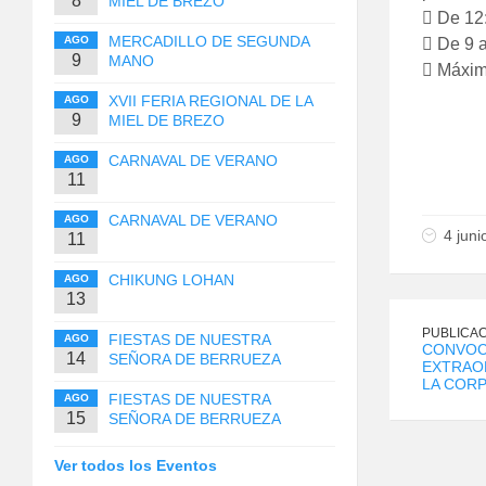
8
MIEL DE BREZO
 De 12
MERCADILLO DE SEGUNDA
AGO
 De 9 a
9
MANO
 Máximo
XVII FERIA REGIONAL DE LA
AGO
9
MIEL DE BREZO
CARNAVAL DE VERANO
AGO
11
CARNAVAL DE VERANO
AGO
4 jun
11
CHIKUNG LOHAN
AGO
13
PUBLICAC
FIESTAS DE NUESTRA
AGO
CONVOC
14
SEÑORA DE BERRUEZA
EXTRAOR
LA CORP
FIESTAS DE NUESTRA
AGO
15
SEÑORA DE BERRUEZA
Ver todos los Eventos