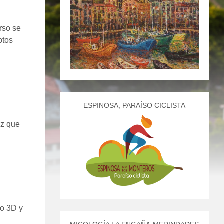
rso se
ptos
ESPINOSA, PARAÍSO CICLISTA
ez que
ño 3D y