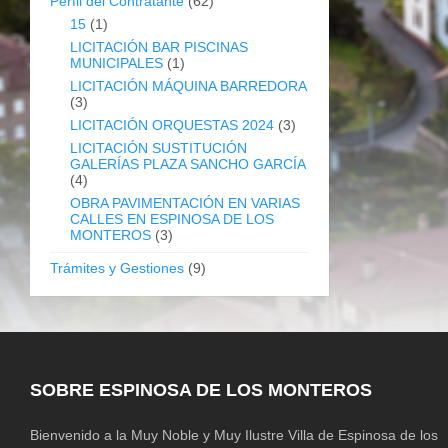
Perfil del Contratante
(62)
15
(1)
LICITACIÓN BAR PISCINAS
MUNICIPALES
(1)
LICITACIÓN MÁQUINA BARREDORA
(3)
LICITACIÓN ORQUESTAS 2024
(3)
LICITACIÓN SUSTITUCIÓN
GALERÍAS PLAZA SANCHO GARCÍA
(4)
OBRA PAVIMENTACIÓN EN VARIAS
CALLES EN ESPINOSA DE LOS
MONTEROS
(3)
Trámites y Gestiones
(9)
SOBRE ESPINOSA DE LOS MONTEROS
Bienvenido a la Muy Noble y Muy Ilustre Villa de Espinosa de los