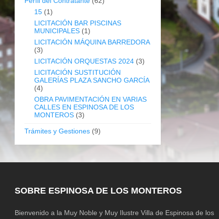
Perfil del Contratante
(62)
15
(1)
LICITACIÓN BAR PISCINAS
MUNICIPALES
(1)
LICITACIÓN MÁQUINA BARREDORA
(3)
LICITACIÓN ORQUESTAS 2024
(3)
LICITACIÓN SUSTITUCIÓN
GALERÍAS PLAZA SANCHO GARCÍA
(4)
OBRA PAVIMENTACIÓN EN VARIAS
CALLES EN ESPINOSA DE LOS
MONTEROS
(3)
Trámites y Gestiones
(9)
SOBRE ESPINOSA DE LOS MONTEROS
Bienvenido a la Muy Noble y Muy Ilustre Villa de Espinosa de los