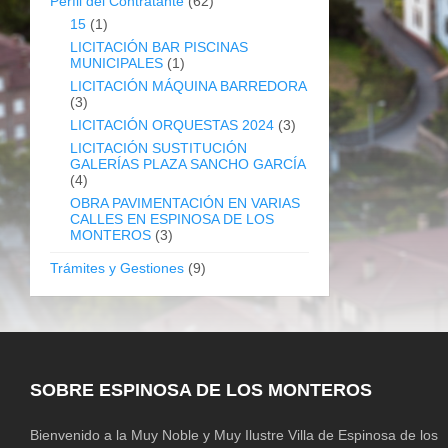
Perfil del Contratante
(62)
15
(1)
LICITACIÓN BAR PISCINAS
MUNICIPALES
(1)
LICITACIÓN MÁQUINA BARREDORA
(3)
LICITACIÓN ORQUESTAS 2024
(3)
LICITACIÓN SUSTITUCIÓN
GALERÍAS PLAZA SANCHO GARCÍA
(4)
OBRA PAVIMENTACIÓN EN VARIAS
CALLES EN ESPINOSA DE LOS
MONTEROS
(3)
Trámites y Gestiones
(9)
SOBRE ESPINOSA DE LOS MONTEROS
Bienvenido a la Muy Noble y Muy Ilustre Villa de Espinosa de los