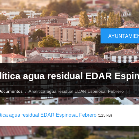
AYUNTAMIE
lítica agua residual EDAR Espi
Documentos
Analítica agua residual EDAR Espinosa. Febrero
ítica agua residual EDAR Espinosa. Febrero
(125 kB)