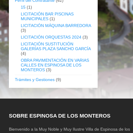
Perfil del Contratante
(62)
15
(1)
LICITACIÓN BAR PISCINAS
MUNICIPALES
(1)
LICITACIÓN MÁQUINA BARREDORA
(3)
LICITACIÓN ORQUESTAS 2024
(3)
LICITACIÓN SUSTITUCIÓN
GALERÍAS PLAZA SANCHO GARCÍA
(4)
OBRA PAVIMENTACIÓN EN VARIAS
CALLES EN ESPINOSA DE LOS
MONTEROS
(3)
Trámites y Gestiones
(9)
SOBRE ESPINOSA DE LOS MONTEROS
Bienvenido a la Muy Noble y Muy Ilustre Villa de Espinosa de los