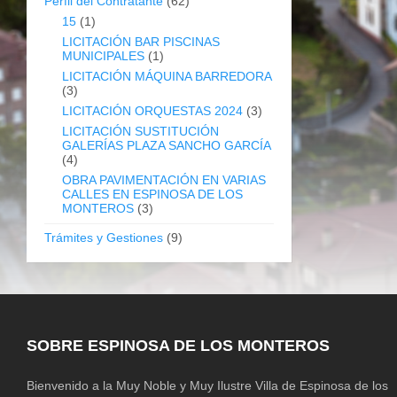
Perfil del Contratante
(62)
15
(1)
LICITACIÓN BAR PISCINAS
MUNICIPALES
(1)
LICITACIÓN MÁQUINA BARREDORA
(3)
LICITACIÓN ORQUESTAS 2024
(3)
LICITACIÓN SUSTITUCIÓN
GALERÍAS PLAZA SANCHO GARCÍA
(4)
OBRA PAVIMENTACIÓN EN VARIAS
CALLES EN ESPINOSA DE LOS
MONTEROS
(3)
Trámites y Gestiones
(9)
SOBRE ESPINOSA DE LOS MONTEROS
Bienvenido a la Muy Noble y Muy Ilustre Villa de Espinosa de los