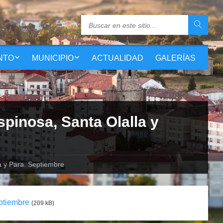
NTO
MUNICIPIO
ACTUALIDAD
GALERÍAS
pinosa, Santa Olalla y
a y Para. Septiembre
ptiembre
(209 kB)