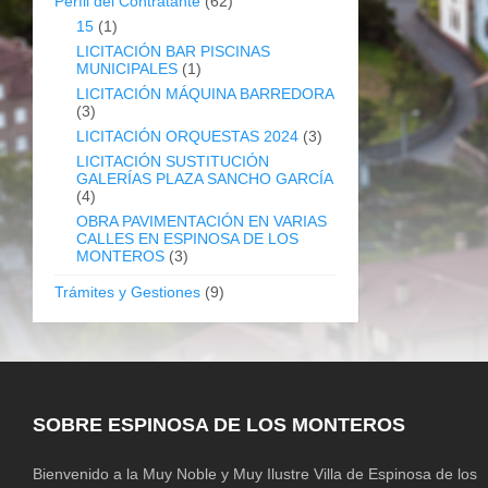
Perfil del Contratante
(62)
15
(1)
LICITACIÓN BAR PISCINAS
MUNICIPALES
(1)
LICITACIÓN MÁQUINA BARREDORA
(3)
LICITACIÓN ORQUESTAS 2024
(3)
LICITACIÓN SUSTITUCIÓN
GALERÍAS PLAZA SANCHO GARCÍA
(4)
OBRA PAVIMENTACIÓN EN VARIAS
CALLES EN ESPINOSA DE LOS
MONTEROS
(3)
Trámites y Gestiones
(9)
SOBRE ESPINOSA DE LOS MONTEROS
Bienvenido a la Muy Noble y Muy Ilustre Villa de Espinosa de los