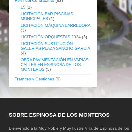
Perfil del Contratante
(62)
15
(1)
LICITACIÓN BAR PISCINAS
MUNICIPALES
(1)
LICITACIÓN MÁQUINA BARREDORA
(3)
LICITACIÓN ORQUESTAS 2024
(3)
LICITACIÓN SUSTITUCIÓN
GALERÍAS PLAZA SANCHO GARCÍA
(4)
OBRA PAVIMENTACIÓN EN VARIAS
CALLES EN ESPINOSA DE LOS
MONTEROS
(3)
Trámites y Gestiones
(9)
SOBRE ESPINOSA DE LOS MONTEROS
Bienvenido a la Muy Noble y Muy Ilustre Villa de Espinosa de los