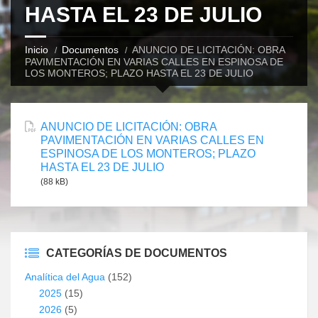
HASTA EL 23 DE JULIO
Inicio
Documentos
ANUNCIO DE LICITACIÓN: OBRA
PAVIMENTACIÓN EN VARIAS CALLES EN ESPINOSA DE
LOS MONTEROS; PLAZO HASTA EL 23 DE JULIO
ANUNCIO DE LICITACIÓN: OBRA
PAVIMENTACIÓN EN VARIAS CALLES EN
ESPINOSA DE LOS MONTEROS; PLAZO
HASTA EL 23 DE JULIO
(88 kB)
CATEGORÍAS DE DOCUMENTOS
Analítica del Agua
(152)
2025
(15)
2026
(5)