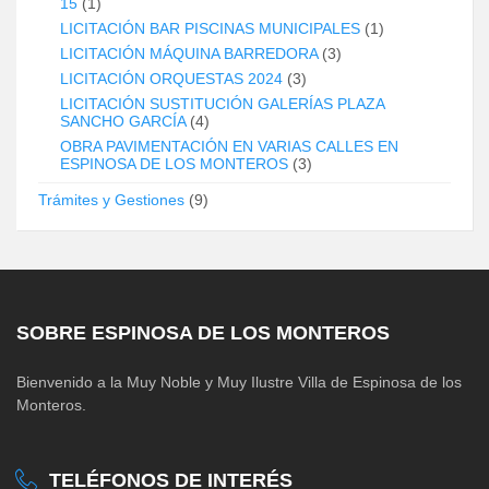
15
(1)
LICITACIÓN BAR PISCINAS MUNICIPALES
(1)
LICITACIÓN MÁQUINA BARREDORA
(3)
LICITACIÓN ORQUESTAS 2024
(3)
LICITACIÓN SUSTITUCIÓN GALERÍAS PLAZA
SANCHO GARCÍA
(4)
OBRA PAVIMENTACIÓN EN VARIAS CALLES EN
ESPINOSA DE LOS MONTEROS
(3)
Trámites y Gestiones
(9)
SOBRE ESPINOSA DE LOS MONTEROS
Bienvenido a la Muy Noble y Muy Ilustre Villa de Espinosa de los
Monteros.
TELÉFONOS DE INTERÉS