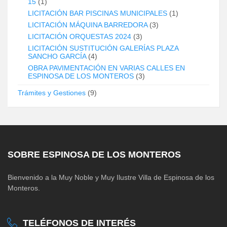
15
(1)
LICITACIÓN BAR PISCINAS MUNICIPALES
(1)
LICITACIÓN MÁQUINA BARREDORA
(3)
LICITACIÓN ORQUESTAS 2024
(3)
LICITACIÓN SUSTITUCIÓN GALERÍAS PLAZA
SANCHO GARCÍA
(4)
OBRA PAVIMENTACIÓN EN VARIAS CALLES EN
ESPINOSA DE LOS MONTEROS
(3)
Trámites y Gestiones
(9)
SOBRE ESPINOSA DE LOS MONTEROS
Bienvenido a la Muy Noble y Muy Ilustre Villa de Espinosa de los
Monteros.
TELÉFONOS DE INTERÉS