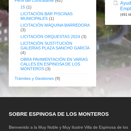
Perfil del Contratante
(62)
Ayud
15
(1)
Empl
LICITACIÓN BAR PISCINAS
(491 k
MUNICIPALES
(1)
LICITACIÓN MÁQUINA BARREDORA
(3)
LICITACIÓN ORQUESTAS 2024
(3)
LICITACIÓN SUSTITUCIÓN
GALERÍAS PLAZA SANCHO GARCÍA
(4)
OBRA PAVIMENTACIÓN EN VARIAS
CALLES EN ESPINOSA DE LOS
MONTEROS
(3)
Trámites y Gestiones
(9)
SOBRE ESPINOSA DE LOS MONTEROS
Bienvenido a la Muy Noble y Muy Ilustre Villa de Espinosa de los