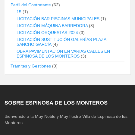
Perfil del Contratante
(62)
15
(1)
LICITACIÓN BAR PISCINAS MUNICIPALES
(1)
LICITACIÓN MÁQUINA BARREDORA
(3)
LICITACIÓN ORQUESTAS 2024
(3)
LICITACIÓN SUSTITUCIÓN GALERÍAS PLAZA
SANCHO GARCÍA
(4)
OBRA PAVIMENTACIÓN EN VARIAS CALLES EN
ESPINOSA DE LOS MONTEROS
(3)
Trámites y Gestiones
(9)
SOBRE ESPINOSA DE LOS MONTEROS
Bienvenido a la Muy Noble y Muy Ilustre Villa de Espinosa de los
Monteros.