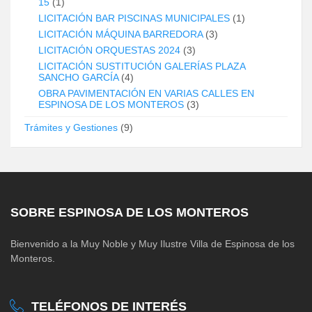
15
(1)
LICITACIÓN BAR PISCINAS MUNICIPALES
(1)
LICITACIÓN MÁQUINA BARREDORA
(3)
LICITACIÓN ORQUESTAS 2024
(3)
LICITACIÓN SUSTITUCIÓN GALERÍAS PLAZA
SANCHO GARCÍA
(4)
OBRA PAVIMENTACIÓN EN VARIAS CALLES EN
ESPINOSA DE LOS MONTEROS
(3)
Trámites y Gestiones
(9)
SOBRE ESPINOSA DE LOS MONTEROS
Bienvenido a la Muy Noble y Muy Ilustre Villa de Espinosa de los
Monteros.
TELÉFONOS DE INTERÉS