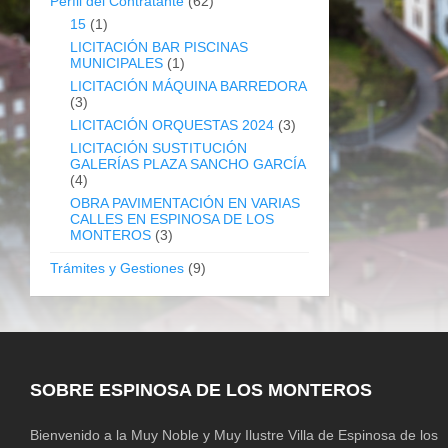
Perfil del Contratante
(62)
15
(1)
LICITACIÓN BAR PISCINAS
MUNICIPALES
(1)
LICITACIÓN MÁQUINA BARREDORA
(3)
LICITACIÓN ORQUESTAS 2024
(3)
LICITACIÓN SUSTITUCIÓN
GALERÍAS PLAZA SANCHO GARCÍA
(4)
OBRA PAVIMENTACIÓN EN VARIAS
CALLES EN ESPINOSA DE LOS
MONTEROS
(3)
Trámites y Gestiones
(9)
SOBRE ESPINOSA DE LOS MONTEROS
Bienvenido a la Muy Noble y Muy Ilustre Villa de Espinosa de los