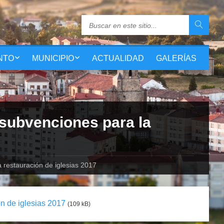
NTO
MUNICIPIO
ACTUALIDAD
GALERÍAS
 subvenciones para la
 restauración de iglesias 2017
n de iglesias 2017
(109 kB)