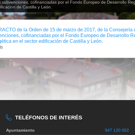
subvenciones, cofinanciadas por el Fondo Europeo de Desarrollo Regiona
ificación de Castilla y León.
ACTO de la Orden de 15 de marzo de 2017, de la Consejería 
nciones, cofinanciadas por el Fondo Europeo de Desarrollo Regi
ética en el sector edificación de Castilla y León.
B)
TELÉFONOS DE INTERÉS
Ayuntamiento
947 120 002