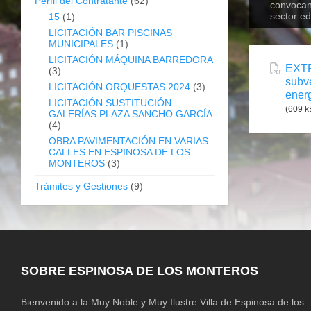
Perfil del Contratante
(62)
convocan 
sector ed
15
(1)
LICITACIÓN BAR PISCINAS
MUNICIPALES
(1)
LICITACIÓN MÁQUINA BARREDORA
EXTR
(3)
subve
LICITACIÓN ORQUESTAS 2024
(3)
energ
LICITACIÓN SUSTITUCIÓN
(609 k
GALERÍAS PLAZA SANCHO GARCÍA
(4)
OBRA PAVIMENTACIÓN EN VARIAS
CALLES EN ESPINOSA DE LOS
MONTEROS
(3)
Trámites y Gestiones
(9)
SOBRE ESPINOSA DE LOS MONTEROS
Bienvenido a la Muy Noble y Muy Ilustre Villa de Espinosa de los