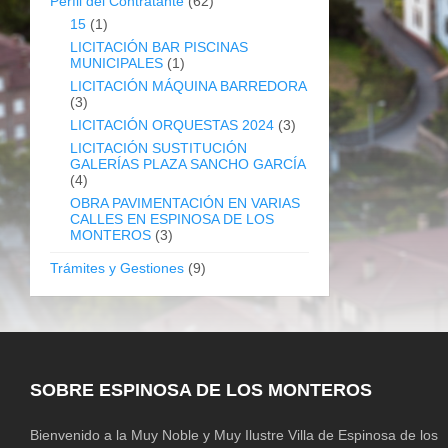
Perfil del Contratante
(62)
15
(1)
LICITACIÓN BAR PISCINAS
MUNICIPALES
(1)
LICITACIÓN MÁQUINA BARREDORA
(3)
LICITACIÓN ORQUESTAS 2024
(3)
LICITACIÓN SUSTITUCIÓN
GALERÍAS PLAZA SANCHO GARCÍA
(4)
OBRA PAVIMENTACIÓN EN VARIAS
CALLES EN ESPINOSA DE LOS
MONTEROS
(3)
Trámites y Gestiones
(9)
SOBRE ESPINOSA DE LOS MONTEROS
Bienvenido a la Muy Noble y Muy Ilustre Villa de Espinosa de los