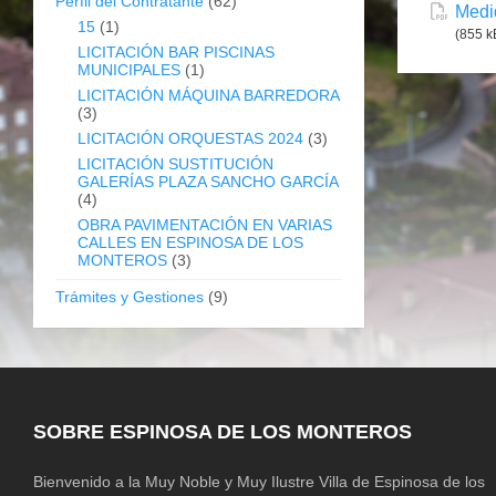
Perfil del Contratante
(62)
Medid
15
(1)
(855 k
LICITACIÓN BAR PISCINAS
MUNICIPALES
(1)
LICITACIÓN MÁQUINA BARREDORA
(3)
LICITACIÓN ORQUESTAS 2024
(3)
LICITACIÓN SUSTITUCIÓN
GALERÍAS PLAZA SANCHO GARCÍA
(4)
OBRA PAVIMENTACIÓN EN VARIAS
CALLES EN ESPINOSA DE LOS
MONTEROS
(3)
Trámites y Gestiones
(9)
SOBRE ESPINOSA DE LOS MONTEROS
Bienvenido a la Muy Noble y Muy Ilustre Villa de Espinosa de los