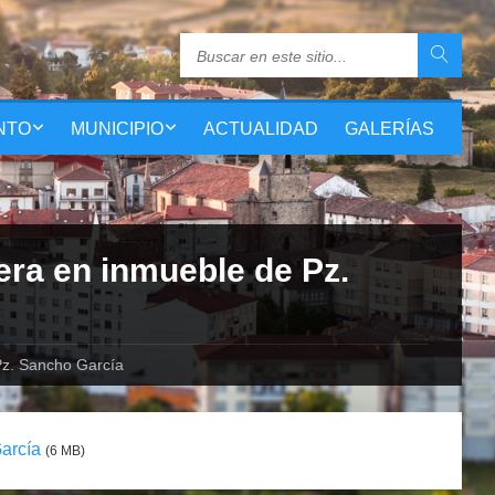
NTO
MUNICIPIO
ACTUALIDAD
GALERÍAS
era en inmueble de Pz.
Pz. Sancho García
arcía
(6 MB)