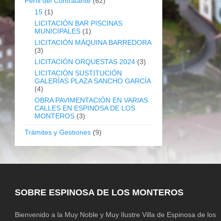
Perfil del Contratante
(62)
15
(1)
LICITACIÓN BAR PISCINAS
MUNICIPALES
(1)
LICITACIÓN MÁQUINA BARREDORA
(3)
LICITACIÓN ORQUESTAS 2024
(3)
LICITACIÓN SUSTITUCIÓN
GALERÍAS PLAZA SANCHO GARCÍA
(4)
OBRA PAVIMENTACIÓN EN VARIAS
CALLES EN ESPINOSA DE LOS
MONTEROS
(3)
Trámites y Gestiones
(9)
SOBRE ESPINOSA DE LOS MONTEROS
Bienvenido a la Muy Noble y Muy Ilustre Villa de Espinosa de los