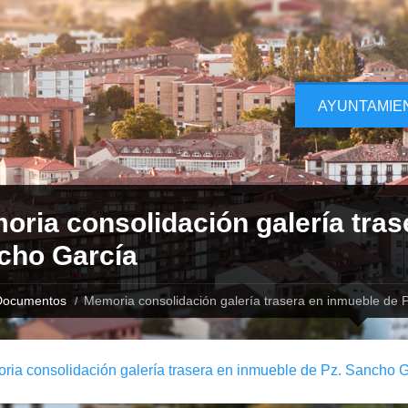
AYUNTAMIE
ria consolidación galería tras
cho García
Documentos
Memoria consolidación galería trasera en inmueble de 
ia consolidación galería trasera en inmueble de Pz. Sancho G