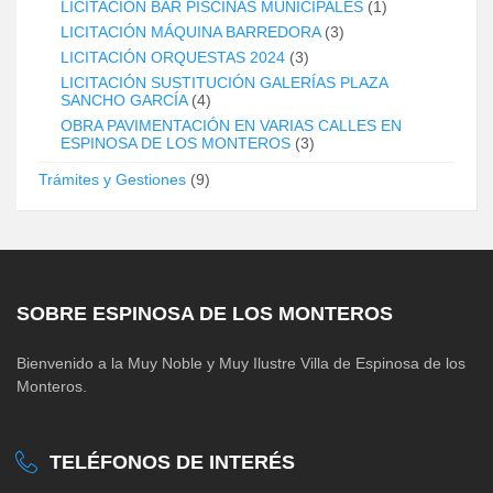
LICITACIÓN BAR PISCINAS MUNICIPALES
(1)
LICITACIÓN MÁQUINA BARREDORA
(3)
LICITACIÓN ORQUESTAS 2024
(3)
LICITACIÓN SUSTITUCIÓN GALERÍAS PLAZA
SANCHO GARCÍA
(4)
OBRA PAVIMENTACIÓN EN VARIAS CALLES EN
ESPINOSA DE LOS MONTEROS
(3)
Trámites y Gestiones
(9)
SOBRE ESPINOSA DE LOS MONTEROS
Bienvenido a la Muy Noble y Muy Ilustre Villa de Espinosa de los
Monteros.
TELÉFONOS DE INTERÉS