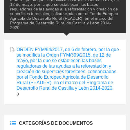
12 de mayo, por la que se establecen las bases
reguladoras de las ayudas a la reforestación y creación de
superficies forestales, cofinanciadas por el Fondo Europeo
Agrícola de Desarrollo Rural (FEADER), en el marco del
Programa de Desarrollo Rural de Castilla y León 2014-
2020.
ORDEN FYM/84/2017, de 6 de febrero, por la que
se modifica la Orden FYM/399/2015, de 12 de
mayo, por la que se establecen las bases
reguladoras de las ayudas a la reforestación y
creación de superficies forestales, cofinanciadas
por el Fondo Europeo Agrícola de Desarrollo
Rural (FEADER), en el marco del Programa de
Desarrollo Rural de Castilla y León 2014-2020.
()
CATEGORÍAS DE DOCUMENTOS