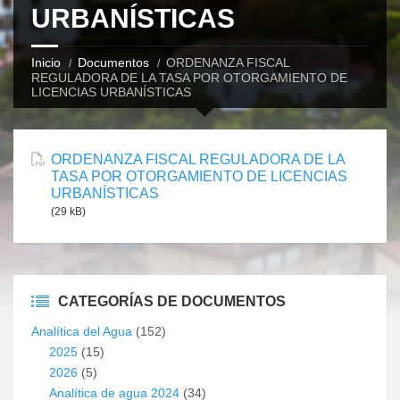
URBANÍSTICAS
Inicio
Documentos
ORDENANZA FISCAL
REGULADORA DE LA TASA POR OTORGAMIENTO DE
LICENCIAS URBANÍSTICAS
ORDENANZA FISCAL REGULADORA DE LA
TASA POR OTORGAMIENTO DE LICENCIAS
URBANÍSTICAS
(29 kB)
CATEGORÍAS DE DOCUMENTOS
Analítica del Agua
(152)
2025
(15)
2026
(5)
Analítica de agua 2024
(34)