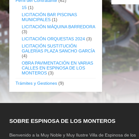
Perfil del Contratante
(62)
15
(1)
LICITACIÓN BAR PISCINAS
MUNICIPALES
(1)
LICITACIÓN MÁQUINA BARREDORA
(3)
LICITACIÓN ORQUESTAS 2024
(3)
LICITACIÓN SUSTITUCIÓN
GALERÍAS PLAZA SANCHO GARCÍA
(4)
OBRA PAVIMENTACIÓN EN VARIAS
CALLES EN ESPINOSA DE LOS
MONTEROS
(3)
Trámites y Gestiones
(9)
SOBRE ESPINOSA DE LOS MONTEROS
Bienvenido a la Muy Noble y Muy Ilustre Villa de Espinosa de los